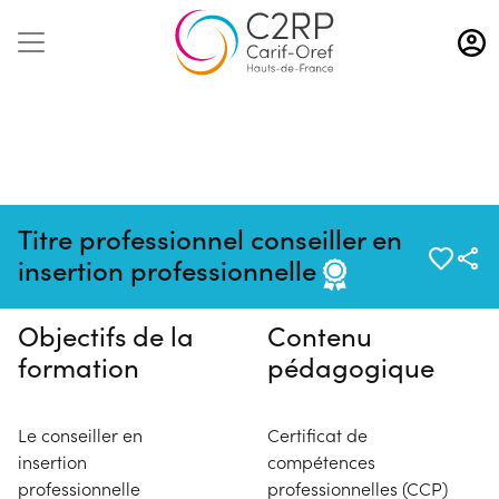
Aller
au
contenu
principal
Pas de session programmée en
Titre professionnel conseiller en
ce moment
insertion professionnelle
Objectifs de la
Contenu
formation
pédagogique
Le conseiller en
Certificat de
insertion
compétences
professionnelle
professionnelles (CCP)