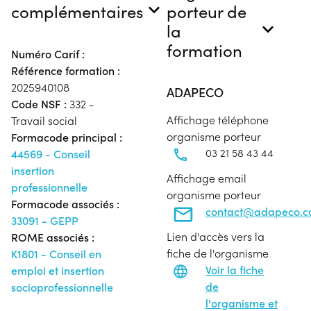
complémentaires
porteur de
la
formation
Numéro Carif :
Référence formation :
2025940108
ADAPECO
Code NSF :
332 -
Affichage téléphone
Travail social
organisme porteur
Formacode principal :
03 21 58 43 44
44569 - Conseil
insertion
Affichage email
professionnelle
organisme porteur
Formacode associés :
contact@adapeco.
33091 - GEPP
Lien d'accès vers la
ROME associés :
fiche de l'organisme
K1801 - Conseil en
Voir la fiche
emploi et insertion
de
socioprofessionnelle
l'organisme et