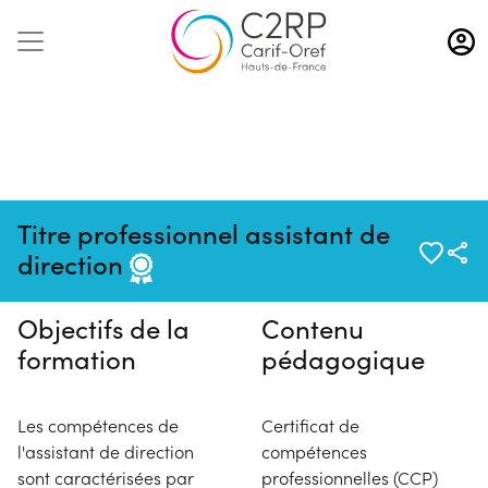
Aller
au
contenu
principal
Pas de session programmée en
Titre professionnel assistant de
ce moment
direction
Objectifs de la
Contenu
formation
pédagogique
Les compétences de
Certificat de
l'assistant de direction
compétences
sont caractérisées par
professionnelles (CCP)