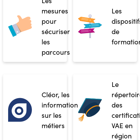
Les
mesures
Les
pour
dispositif
sécuriser
de
les
formatio
parcours
Le
Cléor, les
répertoir
informations
des
sur les
certifica
métiers
VAE en
région