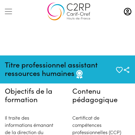
Aller
au
contenu
principal
Pas de session programmée en
Titre professionnel assistant
ce moment
ressources humaines
Objectifs de la
Contenu
formation
pédagogique
Il traite des
Certificat de
informations émanant
compétences
de la direction du
professionnelles (CCP)