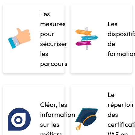
Les
mesures
Les
pour
dispositif
sécuriser
de
les
formatio
parcours
Le
Cléor, les
répertoir
informations
des
sur les
certifica
métiers
VAE en