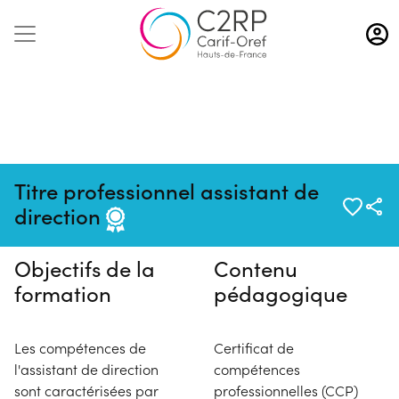
Aller
au
contenu
principal
Pas de session programmée en
Titre professionnel assistant de
ce moment
direction
Objectifs de la
Contenu
formation
pédagogique
Les compétences de
Certificat de
l'assistant de direction
compétences
sont caractérisées par
professionnelles (CCP)