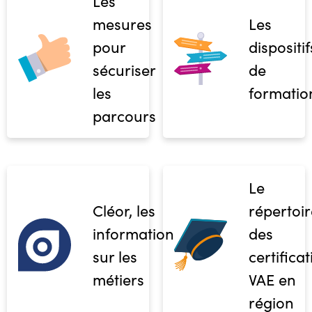
Les
mesures
Les
pour
dispositif
sécuriser
de
les
formatio
parcours
Le
Cléor, les
répertoir
informations
des
sur les
certifica
métiers
VAE en
région