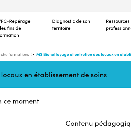
Aller
au
contenu
VFC-Repérage
Diagnostic de son
Ressources
principal
des fins de
territoire
professionn
formation
MS Bionettoyage et entretien des locaux en établ
che formations
 locaux en établissement de soins
n ce moment
Contenu pédagogiq