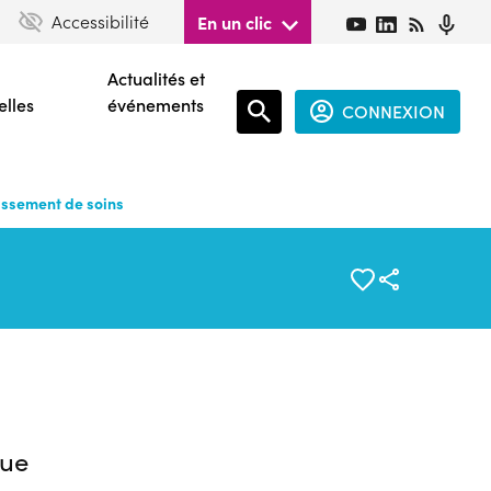
Accessibilité
En un clic
Actualités et
elles
événements
CONNEXION
Espace
connecté
issement de soins
guest
ue