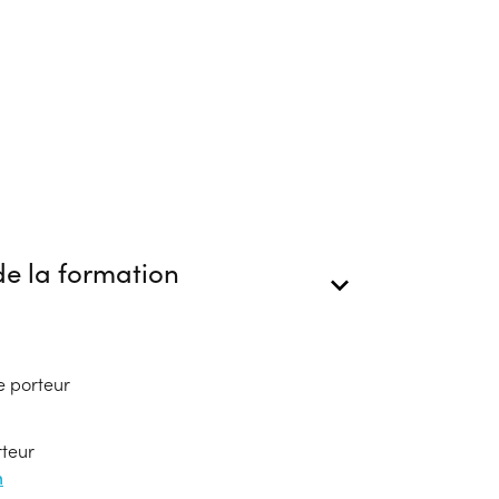
e la formation
e porteur
rteur
m