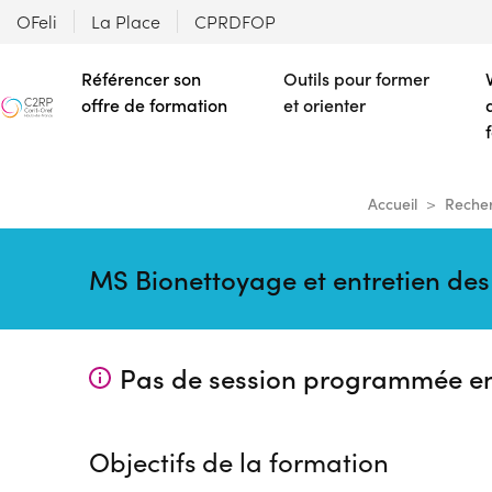
OFeli
La Place
CPRDFOP
Référencer son
Outils pour former
offre de formation
et orienter
Accueil
Recher
MS Bionettoyage et entretien des
Pas de session programmée e
Objectifs de la formation