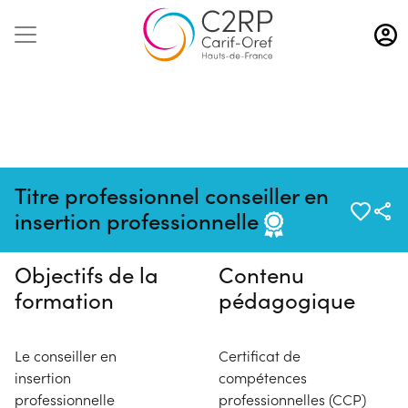
Aller
au
contenu
principal
Pas de session programmée en
Titre professionnel conseiller en
ce moment
insertion professionnelle
Objectifs de la
Contenu
formation
pédagogique
Le conseiller en
Certificat de
insertion
compétences
professionnelle
professionnelles (CCP)