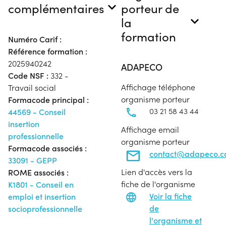
complémentaires
porteur de
la
formation
Numéro Carif :
Référence formation :
2025940242
ADAPECO
Code NSF :
332 -
Affichage téléphone
Travail social
organisme porteur
Formacode principal :
03 21 58 43 44
44569 - Conseil
insertion
Affichage email
professionnelle
organisme porteur
Formacode associés :
contact@adapeco.
33091 - GEPP
Lien d'accès vers la
ROME associés :
fiche de l'organisme
K1801 - Conseil en
Voir la fiche
emploi et insertion
de
socioprofessionnelle
l'organisme et