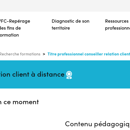
Aller
au
contenu
VFC-Repérage
Diagnostic de son
Ressources
principal
des fins de
territoire
professionn
formation
Titre professionnel conseiller relation clien
Recherche formations
tion client à distance
n ce moment
Contenu pédagogiq