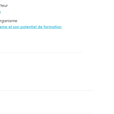
rteur
m
'organisme
nisme et son potentiel de formation