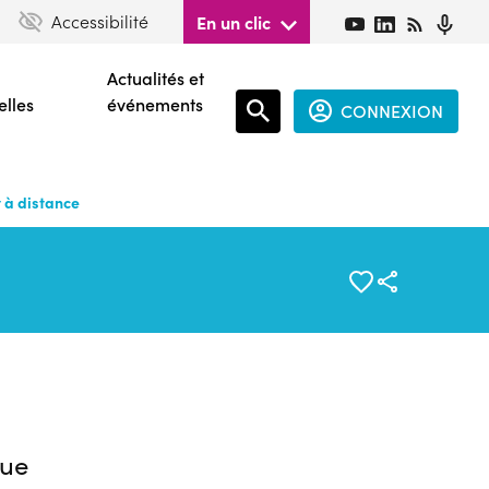
Accessibilité
En un clic
Actualités et
elles
événements
CONNEXION
Espace
connecté
t à distance
guest
ue