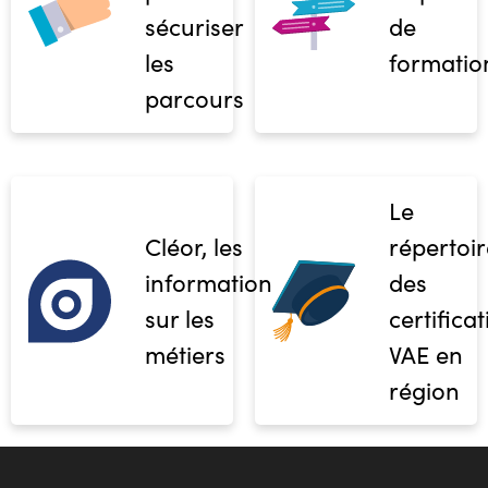
sécuriser
de
les
formatio
parcours
Le
Cléor, les
répertoir
informations
des
sur les
certifica
métiers
VAE en
région