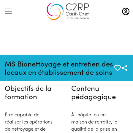
Aller
au
contenu
principal
Pas de session programmée en
MS Bionettoyage et entretien des
ce moment
locaux en établissement de soins
Objectifs de la
Contenu
formation
pédagogique
Être capable de
À l'hôpital ou en
réaliser les opérations
maison de retraite, la
de nettoyage et de
qualité de la prise en