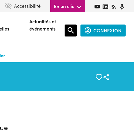
Accessibilité
En un clic
Actualités et
elles
événements
CONNEXION
Espace
connecté
ier
guest
ue