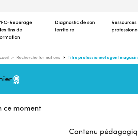
Aller
au
contenu
VFC-Repérage
Diagnostic de son
Ressources
principal
des fins de
territoire
professionn
formation
Titre professionnel agent magasin
cueil
Recherche formations
nier
n ce moment
Contenu pédagogiq