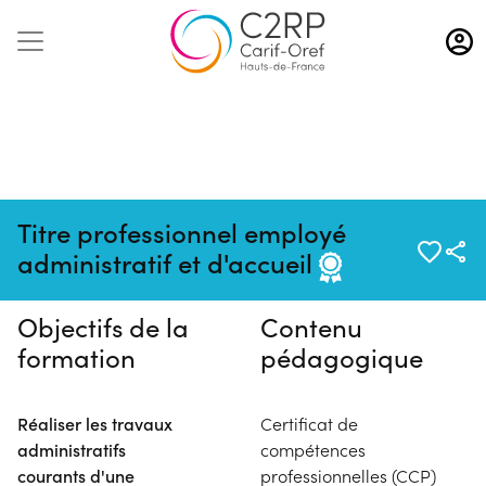
Aller
au
contenu
principal
Pas de session programmée en
Titre professionnel employé
ce moment
administratif et d'accueil
Objectifs de la
Contenu
formation
pédagogique
Réaliser les travaux
Certificat de
administratifs
compétences
courants d'une
professionnelles (CCP)