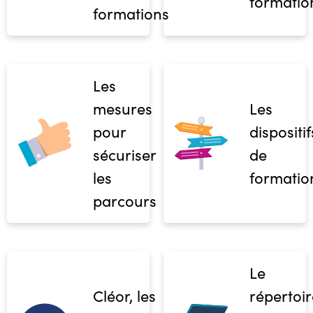
formatio
formations
Les
mesures
Les
pour
dispositif
sécuriser
de
les
formatio
parcours
Le
Cléor, les
répertoir