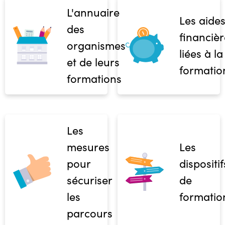
L'annuaire
Les aide
des
financièr
organismes
liées à la
et de leurs
formatio
formations
Les
mesures
Les
pour
dispositif
sécuriser
de
les
formatio
parcours