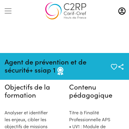
Aller
au
contenu
principal
Pas de session programmée en
Agent de prévention et de
ce moment
sécurité+ ssiap 1
Objectifs de la
Contenu
formation
pédagogique
Analyser et identifier
Titre à Finalité
les enjeux, cibler les
Professionnelle APS
objectifs de missions
• UV1 : Module de