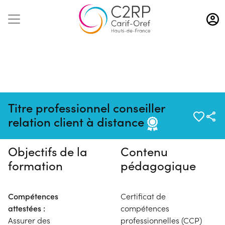
Aller
au
contenu
principal
Pas de session programmée en
Titre professionnel conseiller
ce moment
relation client à distance
Objectifs de la
Contenu
formation
pédagogique
Compétences
Certificat de
attestées :
compétences
Assurer des
professionnelles (CCP)