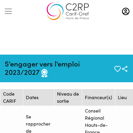
Aller
au
contenu
principal
Mise à jour :
Formation :
Source : GRETA
S'engager vers l'emploi
03/02/2025
2025942066
OISE
2023/2027
Session de formation
Code
Niveau de
Dates
Financeur(s)
Lieu
CARIF
sortie
Conseil
Se
Régional
rapprocher
Hauts-de-
de
France