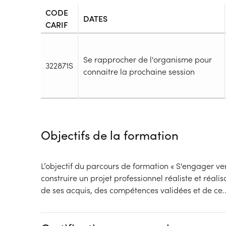
CODE
DATES
CARIF
Se rapprocher de l'organisme pour
322871S
connaitre la prochaine session
Durée
Durée totale de la formation :
630h
Objectifs de la formation
Durée en centre :
350h
Durée en entreprise :
280h
Modalités de formation
L’objectif du parcours de formation « S'engager ver
Rythme :
construire un projet professionnel réaliste et réal
Temps plein
de ses acquis, des compétences validées et de ce
.
Type de parcours :
Parcours collectif
Dispositif
Financeur