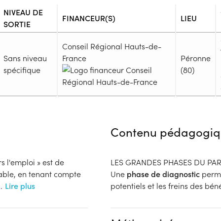
NIVEAU DE
FINANCEUR(S)
LIEU
SORTIE
Conseil Régional Hauts-de-
Sans niveau
France
Péronne
spécifique
(80)
Admission
Niveau d'entrée requis :
Sans n
Contenu pédagogiq
Prérequis :
Pour les publics non francophon
travailler (sauf citoyen de l’
s l'emploi » est de
LES GRANDES PHASES DU PA
faire suite à un Contrat d’Accue
isable, en tenant compte
Une
phase de diagnostic
perme
prévue dans ce cadre.
..
Lire plus
potentiels et les freins des bé
Public :
En recherche d'emploi, Demand
Réunions d'information