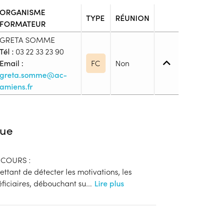
ORGANISME
TYPE
RÉUNION
FORMATEUR
GRETA SOMME
Tél :
03 22 33 23 90
Email :
FC
Non
greta.somme@ac-
amiens.fr
iveau spécifique
ue
es, présentant un titre de séjour autorisant à
Espace économique Européen), l’intégration devra
RCOURS :
il et d’Intégration et à la formation linguistique
ttant de détecter les motivations, les
néficiaires, débouchant su
...
Lire plus
eur d'emploi et d'asile
s