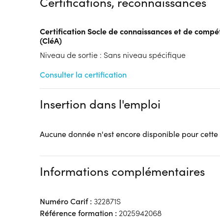
Certifications, reconnaissances
S'engager vers l'emploi
Conseil Région
Tarif :
N.C.
Certification Socle de connaissances et de compé
Modalités d'enseignement :
Formation hybride
(CléA)
Lieu de formation
Niveau de sortie : Sans niveau spécifique
Route de St Denis -
Consulter la certification
Lycée Pierre Mendès France
80200 Péronne
Accueil sur le lieu de formation
Insertion dans l'emploi
Accès handicap :
Il est conseillé de contacter pr
l'organisation de l'accès au centre de formation
Aucune donnée n'est encore disponible pour cette
Hébergement :
Non
Restauration :
Possibilité de déjeuner au restauran
Transport :
Arrêt de bus à proximité
Informations complémentaires
Numéro Carif :
322871S
Référence formation :
2025942068