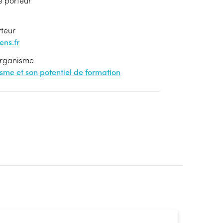
e porteur
rteur
ns.fr
'organisme
nisme et son potentiel de formation