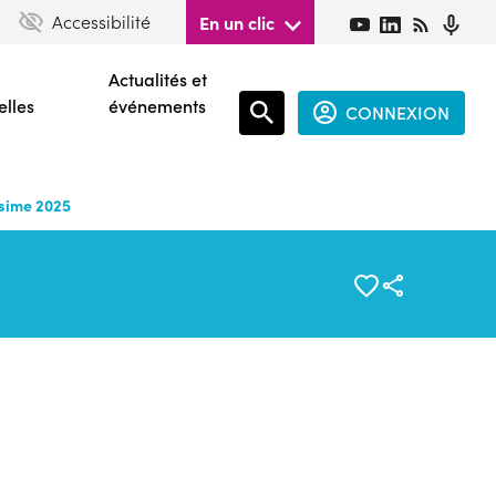
Accessibilité
En un clic
Actualités et
elles
événements
CONNEXION
Espace
connecté
ésime 2025
guest