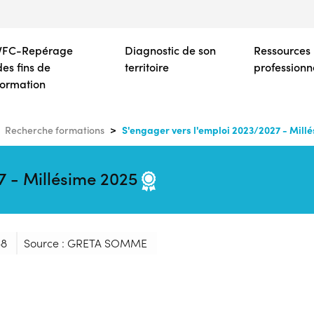
Aller
au
contenu
VFC-Repérage
Diagnostic de son
Ressources
principal
des fins de
territoire
professionn
formation
S'engager vers l'emploi 2023/2027 - Mill
Recherche formations
7 - Millésime 2025
68
Source : GRETA SOMME