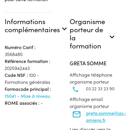
Informations
Organisme
complémentaires
porteur de
la
formation
Numéro Carif :
356848S
Référence formation :
GRETA SOMME
2025942443
Affichage téléphone
Code NSF :
100 -
organisme porteur
Formations générales
03 22 33 23 90
Formacode principal :
15041 - Mise à niveau
Affichage email
ROME associés :
-
organisme porteur
greta.somme@ac-
amiens.fr
Lien d'accès vers la