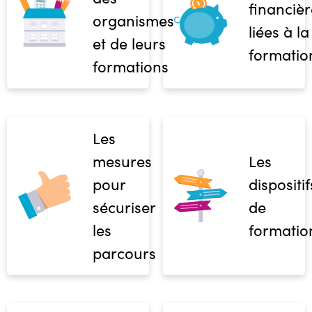
financièr
organismes
liées à la
et de leurs
formatio
formations
Les
mesures
Les
pour
dispositif
sécuriser
de
les
formatio
parcours