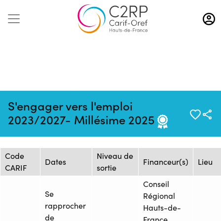
Aller
au
contenu
principal
Mise à jour :
Formation :
Source : GRETA
S'engager vers l'emploi
13/06/2025
2025942443
SOMME
2023/2027- Millésime 2025
Session de formation
Code
Niveau de
Dates
Financeur(s)
Lieu
CARIF
sortie
Conseil
Se
Régional
rapprocher
Hauts-de-
de
France