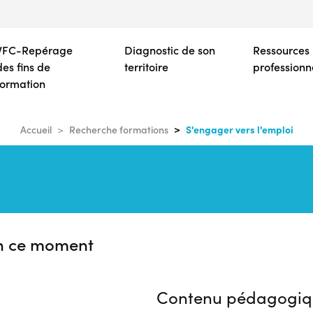
Aller
au
contenu
VFC-Repérage
Diagnostic de son
Ressources
principal
des fins de
territoire
professionn
formation
S'engager vers l'emploi
Accueil
Recherche formations
n ce moment
Contenu pédagogiq