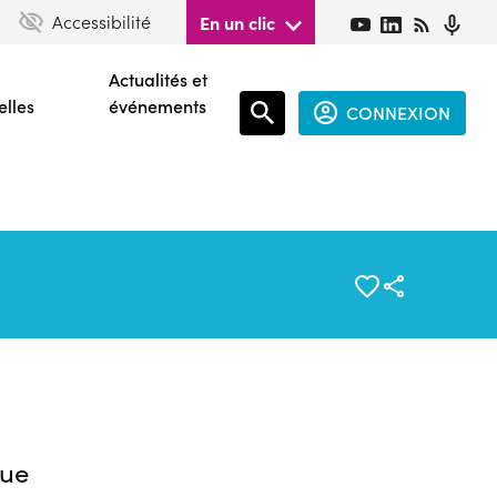
Accessibilité
En un clic
Actualités et
elles
événements
CONNEXION
Espace
connecté
guest
ue