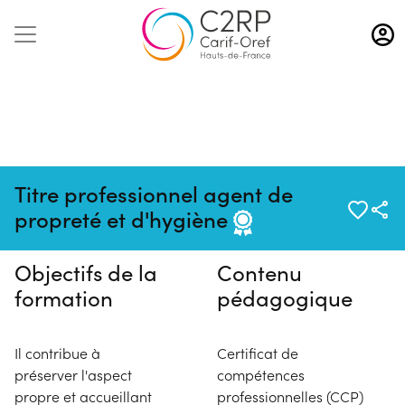
Aller
au
contenu
principal
Pas de session programmée en
Titre professionnel agent de
ce moment
propreté et d'hygiène
Objectifs de la
Contenu
formation
pédagogique
Il contribue à
Certificat de
préserver l'aspect
compétences
propre et accueillant
professionnelles (CCP)