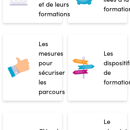
et de leurs
formatio
formations
Les
mesures
Les
pour
dispositif
sécuriser
de
les
formatio
parcours
Le