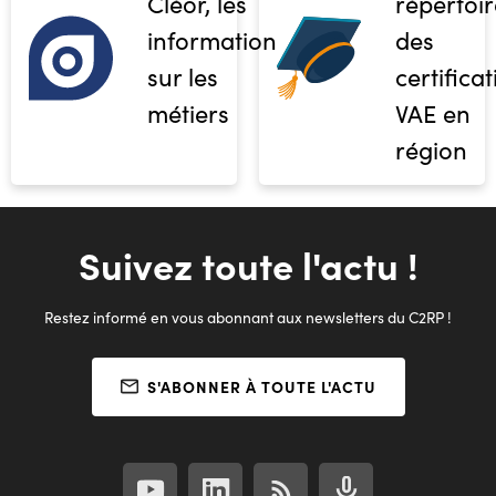
Cléor, les
répertoir
informations
des
sur les
certifica
métiers
VAE en
région
Suivez toute l'actu !
Restez informé en vous abonnant aux newsletters du C2RP !
S'ABONNER À TOUTE L'ACTU