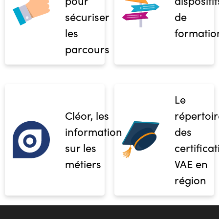
pour
dispositif
sécuriser
de
les
formatio
parcours
Le
Cléor, les
répertoir
informations
des
sur les
certifica
métiers
VAE en
région