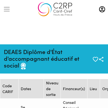
Aller
au
contenu
principal
DEAES Diplôme d'État
Mise à jour :
Formation :
Source : IRTS HDF - Site
d'accompagnant éducatif et
03/07/2025
2025942569
Métropole Lilloise
social
Session de formation
Niveau
Code
Dates
de
Financeur(s)
Lieu
Or
CARIF
sortie
Conseil
Se