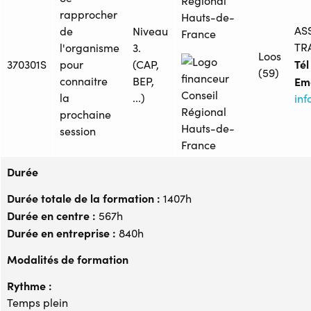
Régional
rapprocher
Hauts-de-
AS
de
Niveau
France
TR
l'organisme
3.
Loos
Tél 
370301S
pour
(CAP,
(59)
connaitre
BEP,
Ema
la
...)
inf
prochaine
session
Durée
Durée totale de la formation :
1407h
Durée en centre :
567h
Durée en entreprise :
840h
Modalités de formation
Rythme :
Temps plein