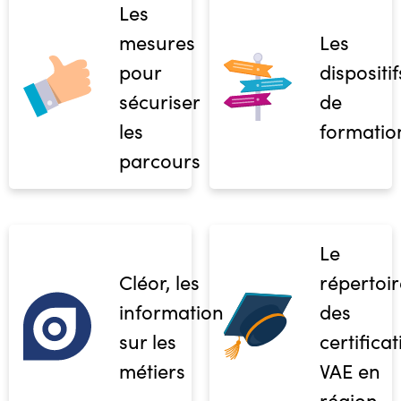
Les
mesures
Les
pour
dispositif
sécuriser
de
les
formatio
parcours
Le
Cléor, les
répertoir
informations
des
sur les
certifica
métiers
VAE en
région