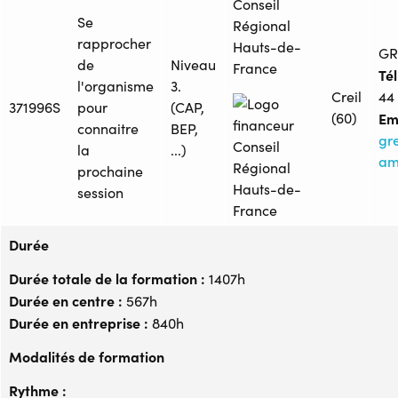
Conseil
Se
Régional
rapprocher
Hauts-de-
GR
de
Niveau
France
Tél
l'organisme
3.
Creil
44
371996S
pour
(CAP,
(60)
Ema
connaitre
BEP,
gr
la
...)
am
prochaine
session
Durée
Durée totale de la formation :
1407h
Durée en centre :
567h
Durée en entreprise :
840h
Modalités de formation
Rythme :