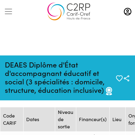
Aller
au
contenu
principal
DEAES Diplôme d'État
d'accompagnant éducatif et
Mise à jour :
Formation :
Source : GRETA
social (3 spécialités : domicile,
03/09/2025
2025942596
OISE
structure, éducation inclusive)
Session de formation
Niveau
Code
Or
Dates
de
Financeur(s)
Lieu
CARIF
fo
sortie