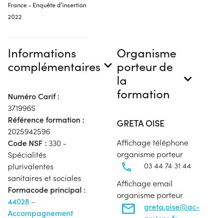
France - Enquête d’insertion
2022
Informations
Organisme
complémentaires
porteur de
la
formation
Numéro Carif :
371996S
Référence formation :
GRETA OISE
2025942596
Affichage téléphone
Code NSF :
330 -
organisme porteur
Spécialités
03 44 74 31 44
plurivalentes
sanitaires et sociales
Affichage email
Formacode principal :
organisme porteur
44028 -
greta.oise@ac-
Accompagnement