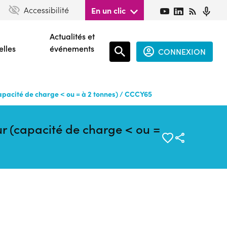
Accessibilité
En un clic
Actualités et
elles
événements
CONNEXION
Espace
connecté
capacité de charge < ou = à 2 tonnes) / CCCY65
guest
ur (capacité de charge < ou =