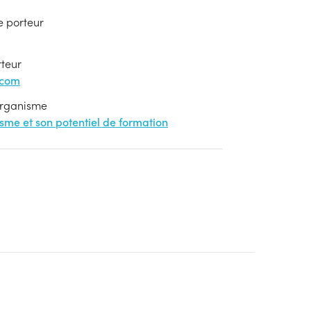
e porteur
rteur
.com
'organisme
nisme et son potentiel de formation