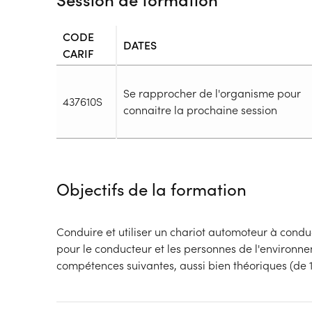
CODE
DATES
CARIF
Se rapprocher de l'organisme pour
437610S
connaitre la prochaine session
Durée
Durée totale de la formation :
14h
Objectifs de la formation
Durée en centre :
14h
Durée en entreprise :
h
Modalités de formation
Conduire et utiliser un chariot automoteur à condu
Rythme :
pour le conducteur et les personnes de l'environne
Temps plein, Cours de jour
compétences suivantes, aussi bien théoriques (de 1
Type de parcours :
Parcours collectif
Dispositif