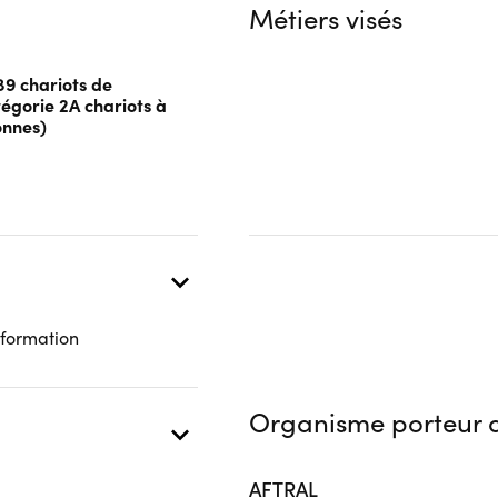
Métiers visés
bénéficiaire
Autre financeur
Aucune information
89 chariots de
 présentielle
égorie 2A chariots à
onnes)
 formation
Organisme porteur d
AFTRAL