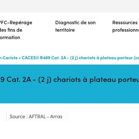
Aller
au
contenu
VFC-Repérage
Diagnostic de son
Ressources
principal
des fins de
territoire
professionn
formation
 Cariste + CACES® R489 Cat. 2A - (2 j) chariots à plateau porteur (
Cat. 2A - (2 j) chariots à plateau porte
Source : AFTRAL - Arras