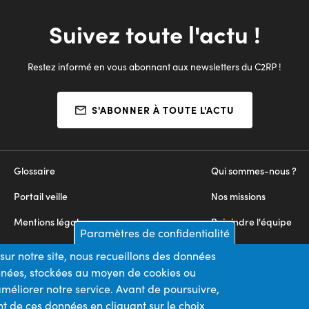
Suivez toute l'actu !
Restez informé en vous abonnant aux newsletters du C2RP !
S'ABONNER À TOUTE L'ACTU
Glossaire
Qui sommes-nous ?
Portail veille
Nos missions
Mentions légales
Rejoindre l'équipe
Paramètres de confidentialité
Appels d'offres
Nous contacter
sur notre site, nous recueillons des données
onnées, stockées au moyen de cookies ou
Plan du site
méliorer notre service. Avant de poursuivre,
t de ces données en cliquant sur le choix