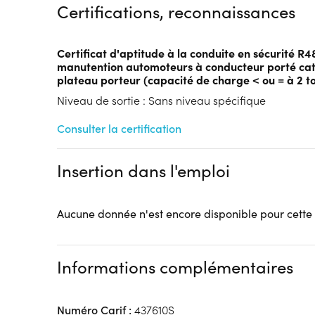
Certifications, reconnaissances
Financements à déterminer selon la situation du 
Tarif :
N.C.
Certificat d'aptitude à la conduite en sécurité R4
Modalités d'enseignement :
Formation entièrement
manutention automoteurs à conducteur porté cat
Lieu de formation
plateau porteur (capacité de charge < ou = à 2 t
Rue Hans Geiger
Niveau de sortie : Sans niveau spécifique
ZI Est
62000 Arras
Consulter la certification
Accueil sur le lieu de formation
Accès handicap :
OUI
Insertion dans l'emploi
Hébergement :
Pas d'hébergement
Restauration :
Pas de restauration
Aucune donnée n'est encore disponible pour cette
Transport :
Pas de transport
Informations complémentaires
Numéro Carif :
437610S