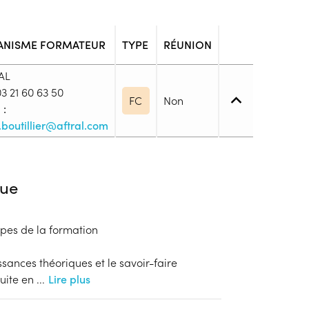
ANISME FORMATEUR
TYPE
RÉUNION
AL
3 21 60 63 50
FC
Non
 :
.boutillier@aftral.com
iveau spécifique
ue
 l’aptitude médicale du salarié (service de santé
tapes de la formation
blic
sances théoriques et le savoir-faire
s
duite en
...
Lire plus
ion