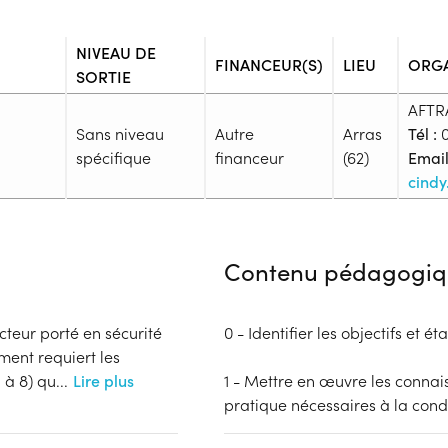
NIVEAU DE
FINANCEUR(S)
LIEU
ORG
SORTIE
AFTR
Sans niveau
Autre
Arras
Tél :
0
spécifique
financeur
(62)
Email
cindy
Admission
Niveau d'entrée requis :
Sans n
Contenu pédagogiq
Prérequis :
Vérification par l’employeur de
au travail)
cteur porté en sécurité
0 - Identifier les objectifs et é
Public :
ment requiert les
En recherche d'emploi, Tout pu
 à 8) qu
...
Lire plus
1 - Mettre en œuvre les connais
Réunions d'information
pratique nécessaires à la con
Aucune information
Financeur
Complément d'informat