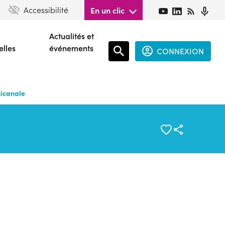
Accessibilité
En un clic
Actualités et
elles
événements
CONNEXION
Espace
connecté
nicanale
guest