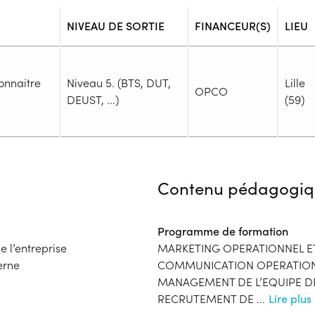
NIVEAU DE SORTIE
FINANCEUR(S)
LIEU
onnaitre
Niveau 5. (BTS, DUT,
Lille
OPCO
DEUST, ...)
(59)
Admission
Niveau d'entrée requis :
Niveau 
Contenu pédagogiq
Prérequis :
-
Public :
Programme de formation
En recherche d'emploi, Tout pu
e l’entreprise
MARKETING OPERATIONNEL E
Réunions d'information
erne
COMMUNICATION OPERATION
Dossier :
MANAGEMENT DE L’EQUIPE D
- Contactez l'organisme pour c
RECRUTEMENT DE
...
Lire plus
Financeur
Complément d'informat