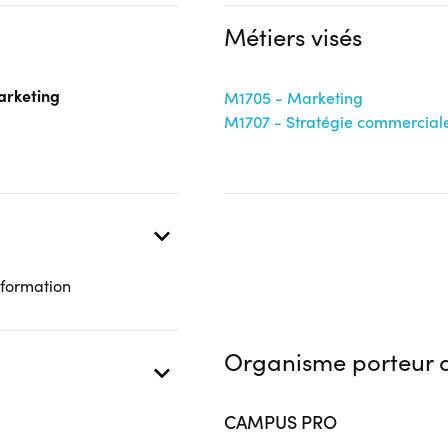
OPCO
Aucune information
Métiers visés
 présentielle
arketing
M1705 - Marketing
M1707 - Stratégie commercial
 formation
Organisme porteur d
CAMPUS PRO