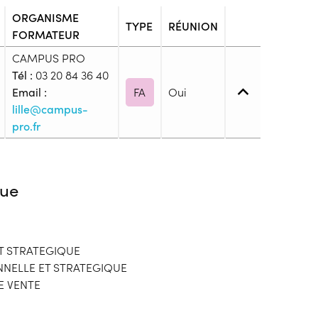
ORGANISME
TYPE
RÉUNION
FORMATEUR
CAMPUS PRO
Tél :
03 20 84 36 40
Email :
FA
Oui
lille@campus-
pro.fr
3. (CAP, BEP, ...)
ue
blic
T STRATEGIQUE
s
NELLE ET STRATEGIQUE
E VENTE
onnaitre les modalités de dépôts de dossier
ion