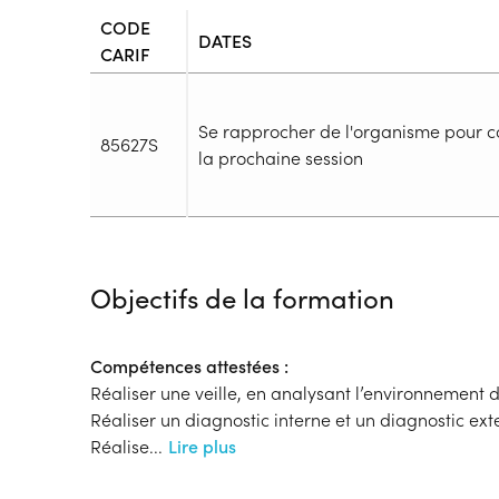
CODE
DATES
CARIF
Se rapprocher de l'organisme pour c
85627S
la prochaine session
Durée
Durée totale de la formation :
2695h
Objectifs de la formation
Durée en centre :
1735h
Durée en entreprise :
960h
Modalités de formation
Compétences attestées :
Rythme :
Réaliser une veille, en analysant l’environnement d
Cours de jour
Réaliser un diagnostic interne et un diagnostic ext
Type de parcours :
Parcours collectif
Réalise
...
Lire plus
Dispositif