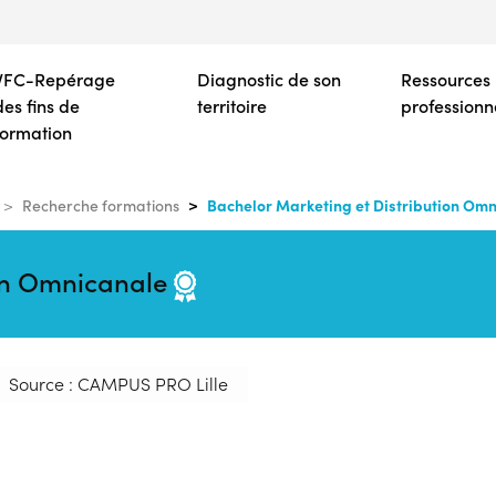
Aller
au
contenu
VFC-Repérage
Diagnostic de son
Ressources
principal
des fins de
territoire
professionn
formation
Bachelor Marketing et Distribution Om
Recherche formations
ion Omnicanale
Source : CAMPUS PRO Lille