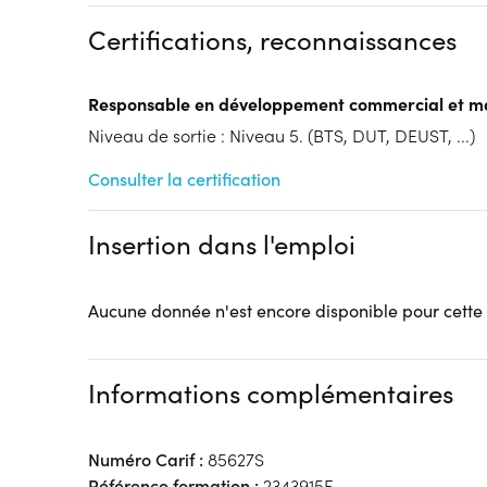
Formation par voie de l'Apprentissage
Certifications, reconnaissances
Tarif :
N.C.
Modalités d'enseignement :
Formation entièrement
Responsable en développement commercial et m
Cycle de l'alternance
Niveau de sortie : Niveau 5. (BTS, DUT, DEUST, ...)
Année 1 : Contrat d’apprentissage
Année 2 : Contrat d’apprentissage
Consulter la certification
Année 3 : Contrat d’apprentissage
Lieu de formation
Insertion dans l'emploi
141 Rue Berthe Morisot
59000 Lille
Accueil sur le lieu de formation
Aucune donnée n'est encore disponible pour cette
Accès handicap :
Pas d'accès handicap
Hébergement :
Pas d'hébergement
Restauration :
Pas de restauration
Informations complémentaires
Transport :
Pas de transport
Numéro Carif :
85627S
Référence formation :
2343915F