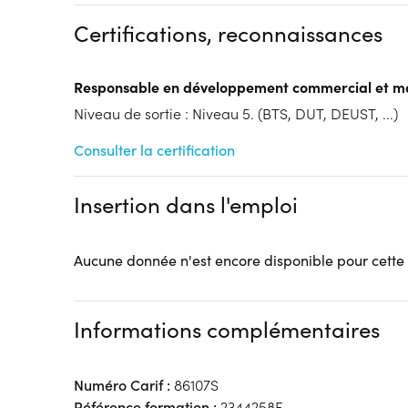
Formation par voie de l'Apprentissage
Certifications, reconnaissances
Tarif :
N.C.
Modalités d'enseignement :
Formation entièrement
Responsable en développement commercial et m
Cycle de l'alternance
Niveau de sortie : Niveau 5. (BTS, DUT, DEUST, ...)
Année 1 : Contrat d’apprentissage
Année 2 : Contrat d’apprentissage
Consulter la certification
Année 3 : Contrat d’apprentissage
Lieu de formation
Insertion dans l'emploi
141 Rue Berthe MORISOT
59800 Lille
Accueil sur le lieu de formation
Aucune donnée n'est encore disponible pour cette
Accès handicap :
Pas d'accès handicap
Hébergement :
Pas d'hébergement
Restauration :
Pas de restauration
Informations complémentaires
Transport :
Pas de transport
Numéro Carif :
86107S
Référence formation :
2344258F