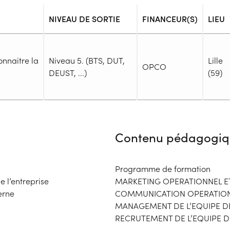
NIVEAU DE SORTIE
FINANCEUR(S)
LIEU
nnaitre la
Niveau 5. (BTS, DUT,
Lille
OPCO
DEUST, ...)
(59)
Admission
Niveau d'entrée requis :
Niveau 
Contenu pédagogiq
Prérequis :
-
Public :
Programme de formation
En recherche d'emploi, Tout pu
e l’entreprise
MARKETING OPERATIONNEL E
Réunions d'information
erne
COMMUNICATION OPERATION
Dossier :
MANAGEMENT DE L’EQUIPE D
- Contactez l'organisme pour c
RECRUTEMENT DE L’EQUIPE D
Financeur
Complément d'informat