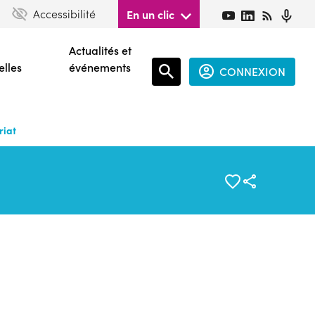
Accessibilité
En un clic
Actualités et
elles
événements
CONNEXION
Espace
connecté
riat
guest