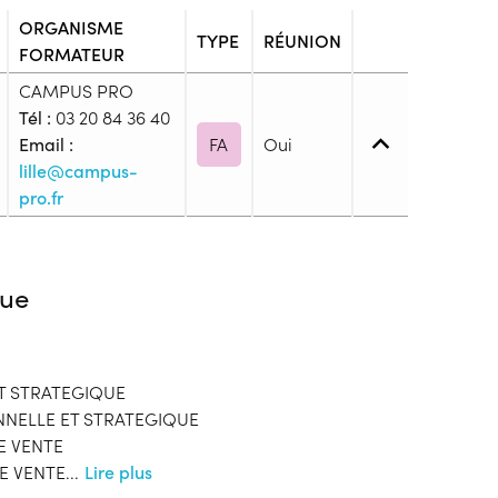
ORGANISME
TYPE
RÉUNION
FORMATEUR
CAMPUS PRO
Tél :
03 20 84 36 40
Email :
FA
Oui
lille@campus-
pro.fr
3. (CAP, BEP, ...)
ue
blic
T STRATEGIQUE
s
NELLE ET STRATEGIQUE
E VENTE
onnaitre les modalités de dépôts de dossier
E VENTE
...
Lire plus
ion