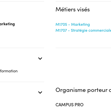
OPCO
Aucune information
Métiers visés
 présentielle
arketing
M1705 - Marketing
M1707 - Stratégie commercial
 formation
Organisme porteur d
CAMPUS PRO