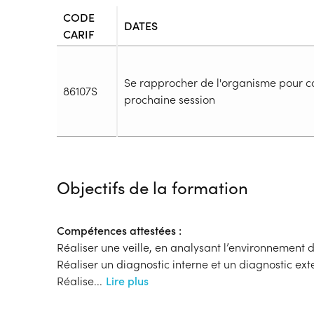
CODE
DATES
CARIF
Se rapprocher de l'organisme pour co
86107S
prochaine session
Durée
Durée totale de la formation :
2695h
Objectifs de la formation
Durée en centre :
1735h
Durée en entreprise :
960h
Modalités de formation
Compétences attestées :
Rythme :
Réaliser une veille, en analysant l’environnement d
Cours de jour
Réaliser un diagnostic interne et un diagnostic ext
Type de parcours :
Parcours collectif
Réalise
...
Lire plus
Dispositif