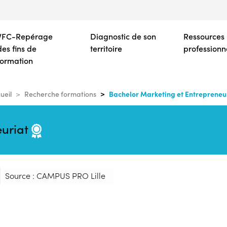
Aller
au
contenu
VFC-Repérage
Diagnostic de son
Ressources
principal
des fins de
territoire
professionn
formation
Bachelor Marketing et Entrepreneu
ueil
Recherche formations
euriat
Source : CAMPUS PRO Lille