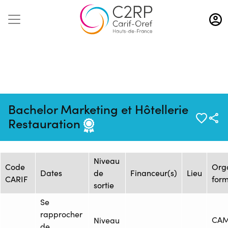
Aller
au
contenu
principal
Mise à jour :
Formation :
Source : CAMPUS
Bachelor Marketing et Hôtellerie
27/11/2023
2344265F
PRO Lille
Restauration
Session de formation
Niveau
Code
Org
Dates
de
Financeur(s)
Lieu
CARIF
for
sortie
Se
rapprocher
CAM
Niveau
de