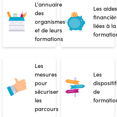
L'annuaire
Les aide
des
financièr
organismes
liées à la
et de leurs
formatio
formations
Les
mesures
Les
pour
dispositif
sécuriser
de
les
formatio
parcours