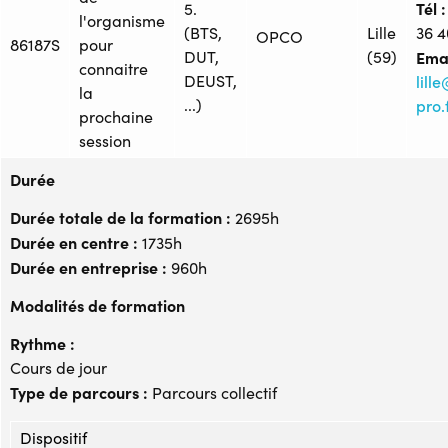
Tél :
5.
l'organisme
(BTS,
Lille
36 4
OPCO
86187S
pour
DUT,
(59)
Emai
connaitre
DEUST,
lil
la
...)
pro.
prochaine
session
Durée
Durée totale de la formation :
2695h
Durée en centre :
1735h
Durée en entreprise :
960h
Modalités de formation
Rythme :
Cours de jour
Type de parcours :
Parcours collectif
Dispositif