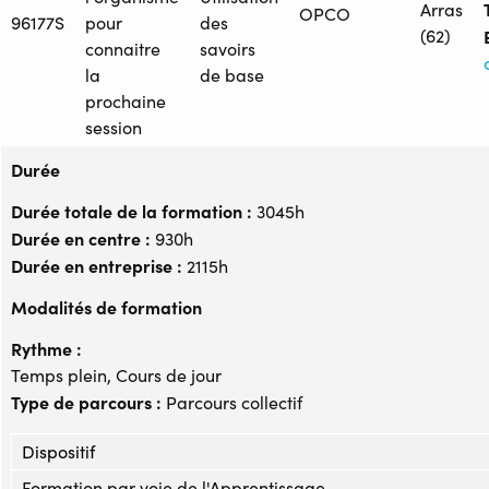
Arras
OPCO
96177S
pour
des
(62)
connaitre
savoirs
la
de base
prochaine
session
Durée
Durée totale de la formation :
3045h
Durée en centre :
930h
Durée en entreprise :
2115h
Modalités de formation
Rythme :
Temps plein, Cours de jour
Type de parcours :
Parcours collectif
Dispositif
Formation par voie de l'Apprentissage