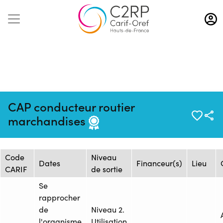
Aller
au
contenu
principal
Mise à jour :
Formation :
Source : AFTRAL -
CAP conducteur routier
08/12/2023
2346401F
Arras
marchandises
Session de formation
Code
Niveau
Dates
Financeur(s)
Lieu
CARIF
de sortie
Se
rapprocher
de
Niveau 2.
l'organisme
Utilisation