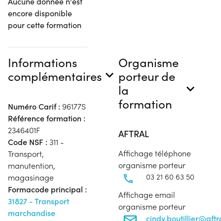
Aucune donnée n'est
encore disponible
pour cette formation
Informations
Organisme
complémentaires
porteur de
la
formation
Numéro Carif :
96177S
Référence formation :
2346401F
AFTRAL
Code NSF :
311 -
Affichage téléphone
Transport,
organisme porteur
manutention,
03 21 60 63 50
magasinage
Formacode principal :
Affichage email
31827 - Transport
organisme porteur
marchandise
cindy.boutillier@aft