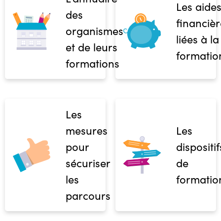
Les aide
des
financièr
organismes
liées à la
et de leurs
formatio
formations
Les
mesures
Les
pour
dispositif
sécuriser
de
les
formatio
parcours