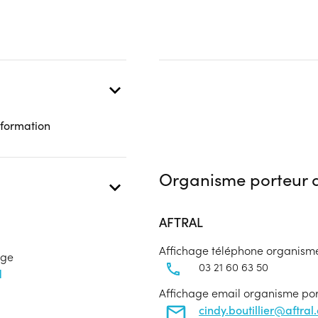
 formation
Organisme porteur d
AFTRAL
Affichage téléphone organism
age
03 21 60 63 50
d
Affichage email organisme po
cindy.boutillier@aftral