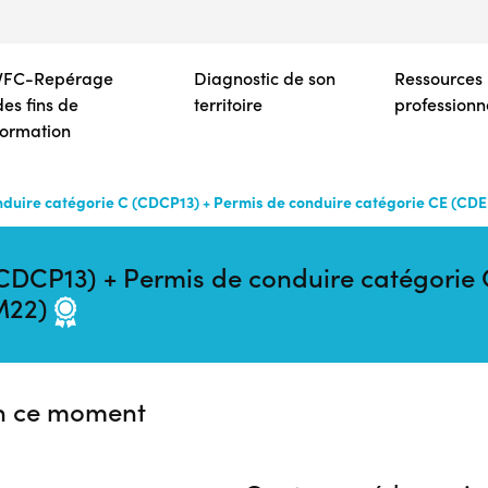
Aller
au
contenu
VFC-Repérage
Diagnostic de son
Ressources
principal
des fins de
territoire
professionn
formation
nduire catégorie C (CDCP13) + Permis de conduire catégorie CE (CD
(CDCP13) + Permis de conduire catégori
CM22)
n ce moment