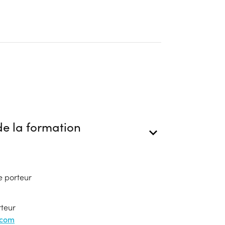
e la formation
e porteur
rteur
.com