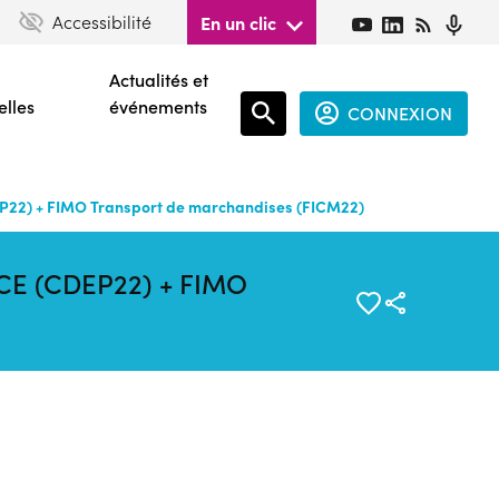
Accessibilité
En un clic
Actualités et
elles
événements
CONNEXION
Espace
connecté
EP22) + FIMO Transport de marchandises (FICM22)
guest
e CE (CDEP22) + FIMO