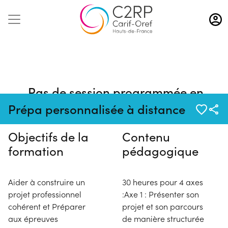
Aller
au
contenu
principal
Pas de session programmée en
ce moment
Prépa personnalisée à distance
Objectifs de la
Contenu
formation
pédagogique
Aider à construire un
30 heures pour 4 axes
projet professionnel
:Axe 1 : Présenter son
cohérent et Préparer
projet et son parcours
aux épreuves
de manière structurée