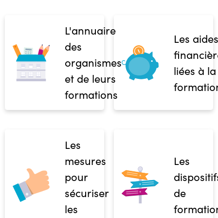
L'annuaire
Les aide
des
financièr
organismes
liées à la
et de leurs
formatio
formations
Les
mesures
Les
pour
dispositif
sécuriser
de
les
formatio