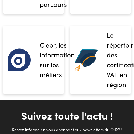
parcours
Le
Cléor, les
répertoir
informations
des
sur les
certifica
métiers
VAE en
région
Suivez toute l'actu !
Restez informé en vous abonnant aux newsletters du C2RP !