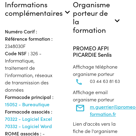
Informations
Organisme
complémentaires
porteur de
la
formation
Numéro Carif :
Référence formation :
2348030F
PROMEO AFPI
Code NSF :
326 -
PICARDIE Senlis
Informatique,
Affichage téléphone
traitement de
organisme porteur
l'information, réseaux
03 44 63 81 63
de transmission des
données
Affichage email
Formacode principal :
organisme porteur
15052 - Bureautique
m.guerrier@promeo
Formacode associés :
formation.fr
70322 - Logiciel Excel
Lien d'accès vers la
70332 - Logiciel Word
fiche de l'organisme
ROME associés :
-