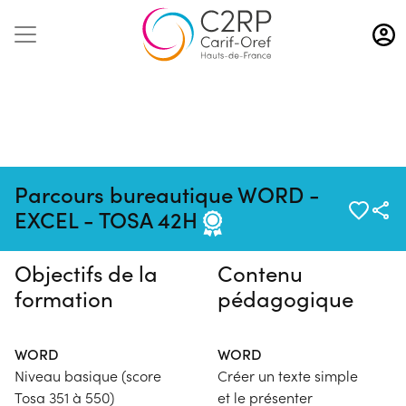
Aller
au
contenu
principal
Pas de session programmée en
Parcours bureautique WORD -
ce moment
EXCEL - TOSA 42H
Objectifs de la
Contenu
formation
pédagogique
WORD
WORD
Niveau basique (score
Créer un texte simple
Tosa 351 à 550)
et le présenter