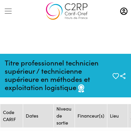
Aller
au
contenu
principal
Titre professionnel technicien
supérieur / technicienne
Mise à jour :
Formation :
Source : GRETA
supérieure en méthodes et
09/01/2024
2348144F
OISE
exploitation logistique
Session de formation
Niveau
Code
Dates
de
Financeur(s)
Lieu
CARIF
sortie