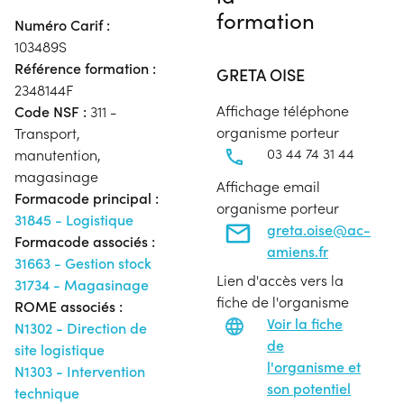
formation
Numéro Carif :
103489S
Référence formation :
GRETA OISE
2348144F
Affichage téléphone
Code NSF :
311 -
organisme porteur
Transport,
03 44 74 31 44
manutention,
magasinage
Affichage email
Formacode principal :
organisme porteur
31845 - Logistique
greta.oise@ac-
Formacode associés :
amiens.fr
31663 - Gestion stock
Lien d'accès vers la
31734 - Magasinage
fiche de l'organisme
ROME associés :
Voir la fiche
N1302 - Direction de
de
site logistique
l'organisme et
N1303 - Intervention
son potentiel
technique