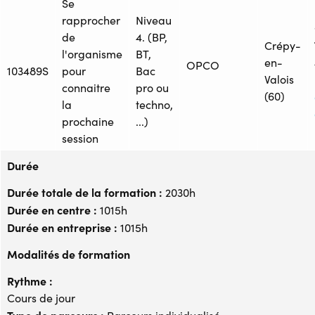
Se
rapprocher
Niveau
de
4. (BP,
Crépy-
l'organisme
BT,
en-
OPCO
103489S
pour
Bac
Valois
connaitre
pro ou
(60)
la
techno,
prochaine
...)
session
Durée
Durée totale de la formation :
2030h
Durée en centre :
1015h
Durée en entreprise :
1015h
Modalités de formation
Rythme :
Cours de jour
Type de parcours :