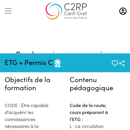
Aller
au
contenu
principal
Pas de session programmée en
ce moment
ETG + Permis C
Objectifs de la
Contenu
formation
pédagogique
CODE : Être capable
Code de la route;
d’acquérir les
cours préparant à
connaissances
l’ETG :
nécessaires à la
L : La circulation