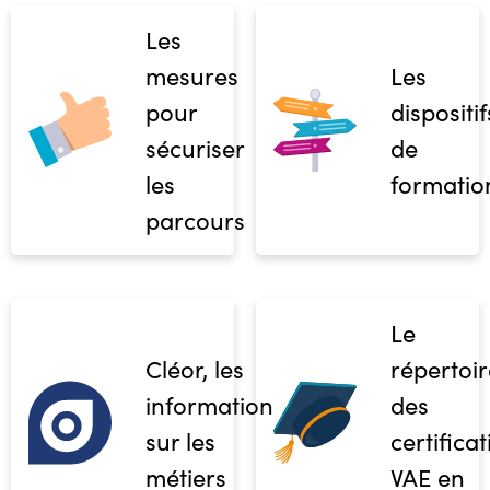
Les
mesures
Les
pour
dispositif
sécuriser
de
les
formatio
parcours
Le
Cléor, les
répertoir
informations
des
sur les
certifica
métiers
VAE en