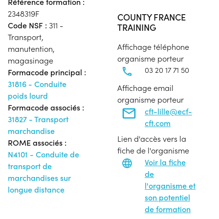
Référence formation :
2348319F
COUNTY FRANCE
Code NSF :
311 -
TRAINING
Transport,
Affichage téléphone
manutention,
organisme porteur
magasinage
03 20 17 71 50
Formacode principal :
31816 - Conduite
Affichage email
poids lourd
organisme porteur
Formacode associés :
cft-lille@ecf-
31827 - Transport
cft.com
marchandise
Lien d'accès vers la
ROME associés :
fiche de l'organisme
N4101 - Conduite de
Voir la fiche
transport de
de
marchandises sur
l'organisme et
longue distance
son potentiel
de formation