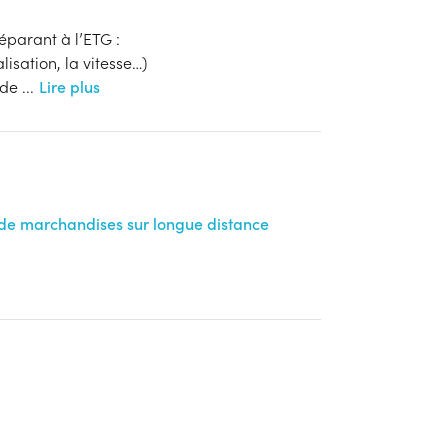
éparant à l’ETG :
alisation, la vitesse…)
t de
...
Lire plus
 de marchandises sur longue distance