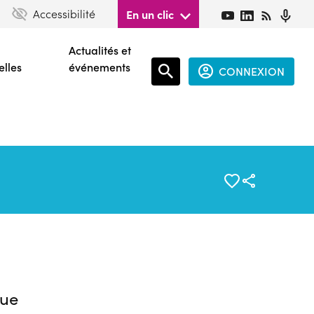
Accessibilité
En un clic
Actualités et
elles
événements
CONNEXION
Espace
connecté
guest
ue