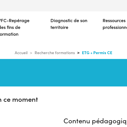
Aller
au
contenu
VFC-Repérage
Diagnostic de son
Ressources
principal
des fins de
territoire
professionn
formation
ETG + Permis CE
Accueil
Recherche formations
n ce moment
Contenu pédagogiq