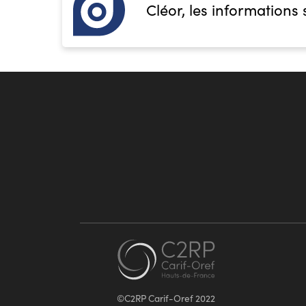
Cléor, les informations 
©C2RP Carif-Oref 2022