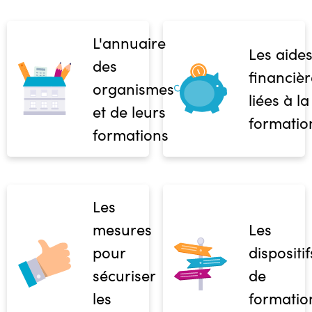
L'annuaire
Les aide
des
financièr
organismes
liées à la
et de leurs
formatio
formations
Les
mesures
Les
pour
dispositif
sécuriser
de
les
formatio