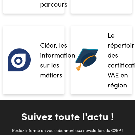
parcours
Le
Cléor, les
répertoir
informations
des
sur les
certifica
métiers
VAE en
région
Suivez toute l'actu !
Restez informé en vous abonnant aux newsletters du C2RP !