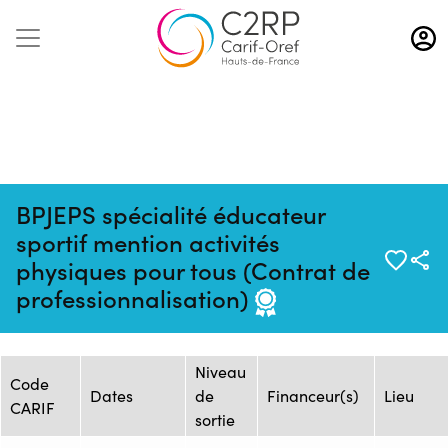
Aller
au
contenu
principal
BPJEPS spécialité éducateur
sportif mention activités
Mise à jour :
Formation :
Source : CREPS Wattignies
physiques pour tous (Contrat de
07/07/2025
2449648F
Hauts-de-France
professionnalisation)
Session de formation
Niveau
Code
Dates
de
Financeur(s)
Lieu
CARIF
sortie