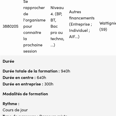
Se
rapprocher
Niveau
Autres
de
4. (BP,
financements
l'organisme
BT,
Wattigni
(Entreprise ;
388020S
pour
Bac
(59)
Individuel ;
connaitre
pro ou
AIF...)
la
techno,
prochaine
...)
session
Durée
Durée totale de la formation :
940h
Durée en centre :
640h
Durée en entreprise :
300h
Modalités de formation
Rythme :
Cours de jour
Type de parcours :