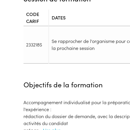
CODE
DATES
CARIF
Se rapprocher de l'organisme pour c
233218S
la prochaine session
Durée
Durée totale de la formation :
20h
Objectifs de la formation
Durée en centre :
20h
Durée en entreprise :
h
Modalités de formation
Accompagnement individualisé pour la préparation
Rythme :
l'expérience :
En discontinu
rédaction du dossier de demande, avec la descript
Type de parcours :
Parcours individualisé
activités du candidat