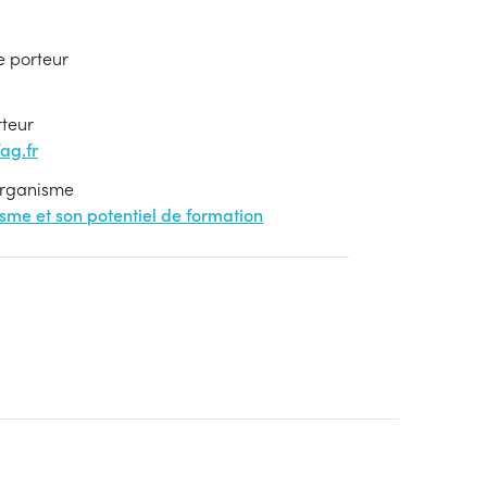
e porteur
rteur
ag.fr
'organisme
nisme et son potentiel de formation