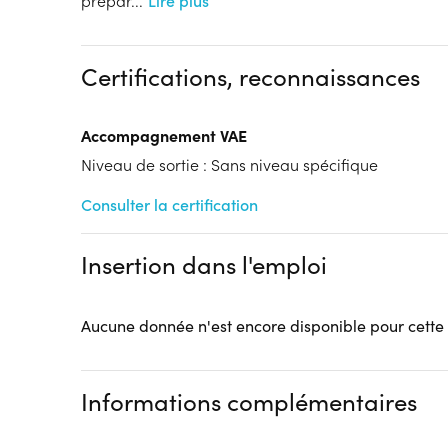
prépar
...
Lire plus
Dispositif
Financements à déterminer selon la situation du 
Certifications, reconnaissances
Tarif :
N.C.
Modalités d'enseignement :
Formation entièrement
Lieu de formation
Accompagnement VAE
À distance
Niveau de sortie : Sans niveau spécifique
Accueil sur le lieu de formation
Accès handicap :
Consulter la certification
Pas d'accès handicap
Hébergement :
Pas d'hébergement
Restauration :
Pas de restauration
Insertion dans l'emploi
Transport :
Pas de transport
Aucune donnée n'est encore disponible pour cette
Informations complémentaires