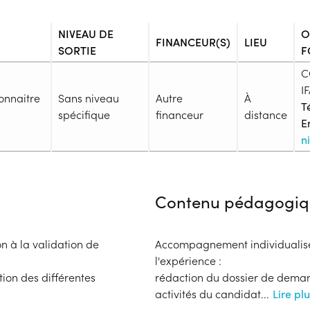
NIVEAU DE
O
FINANCEUR(S)
LIEU
SORTIE
F
C
I
onnaitre
Sans niveau
Autre
À
Té
spécifique
financeur
distance
E
n
Admission
Niveau d'entrée requis :
Sans n
Contenu pédagogiq
Prérequis :
-
Public :
 à la validation de
Accompagnement individualisé 
En recherche d'emploi, Tout pu
l'expérience :
Réunions d'information
ion des différentes
rédaction du dossier de demand
Aucune information
activités du candidat
...
Lire pl
Complément d'informat