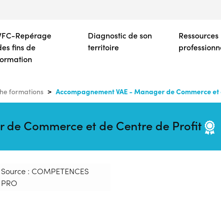
Aller
au
contenu
VFC-Repérage
Diagnostic de son
Ressources
principal
des fins de
territoire
professionn
formation
Accompagnement VAE - Manager de Commerce et d
he formations
de Commerce et de Centre de Profit
Source : COMPETENCES
PRO