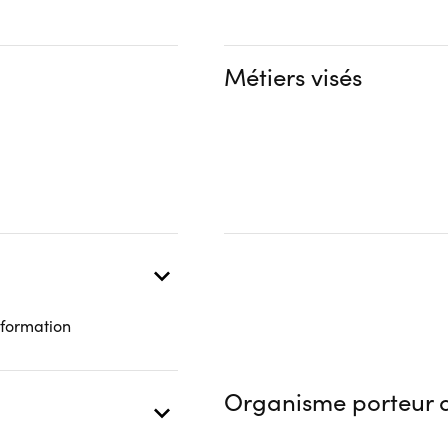
Financeur
Aucune information
bénéficiaire
Autre financeur
Métiers visés
 à distance
 formation
Organisme porteur d