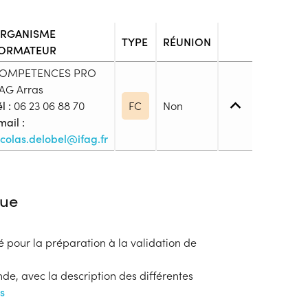
RGANISME
TYPE
RÉUNION
ORMATEUR
OMPETENCES PRO
FAG Arras
l :
06 23 06 88 70
FC
Non
mail :
icolas.delobel@ifag.fr
iveau spécifique
ue
pour la préparation à la validation de
blic
s
e, avec la description des différentes
us
ion