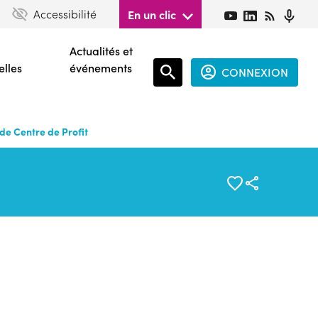
Accessibilité
En un clic
Actualités et
elles
événements
CONNEXION
Espace
connecté
e Centre de Profit
guest