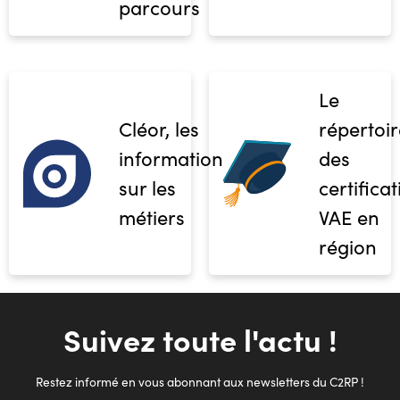
parcours
Le
Cléor, les
répertoir
informations
des
sur les
certifica
métiers
VAE en
région
Suivez toute l'actu !
Restez informé en vous abonnant aux newsletters du C2RP !