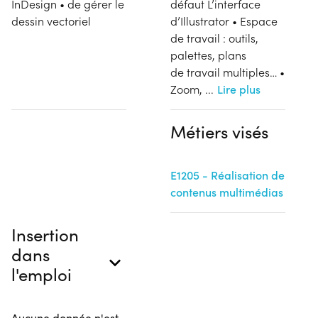
InDesign • de gérer le
défaut L’interface
dessin vectoriel
d’Illustrator • Espace
de travail : outils,
palettes, plans
de travail multiples… •
Zoom,
...
Lire plus
Métiers visés
E1205 - Réalisation de
contenus multimédias
Insertion
dans
l'emploi
Aucune donnée n'est