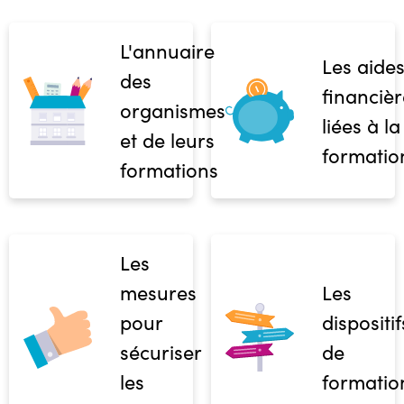
L'annuaire
Les aide
des
financièr
organismes
liées à la
et de leurs
formatio
formations
Les
mesures
Les
pour
dispositif
sécuriser
de
les
formatio