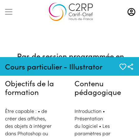
Aller
au
contenu
principal
Pas de session programmée en
ce moment
Cours particulier - Illustrator
Objectifs de la
Contenu
formation
pédagogique
Être capable : • de
Introduction •
créer des affiches,
Présentation
des objets à intégrer
du logiciel • Les
dans Photoshop ou
paramètres par