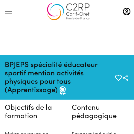
Aller
au
contenu
principal
BPJEPS spécialité éducateur
sportif mention activités
Pas de session programmée en
physiques pour tous
ce moment
(Apprentissage)
Objectifs de la
Contenu
formation
pédagogique
Mettre en œuvre en
Encadrer tout public