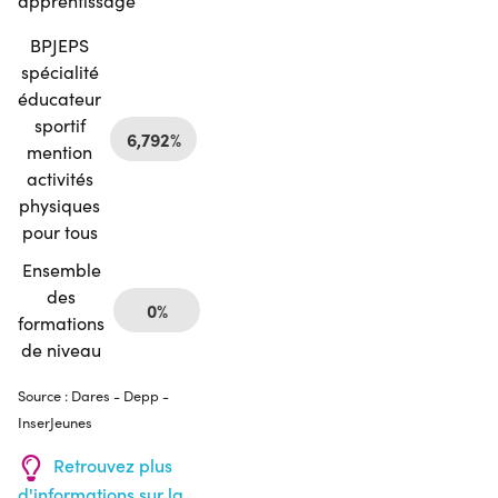
apprentissage
BPJEPS
spécialité
éducateur
sportif
6,792%
mention
activités
physiques
pour tous
Ensemble
des
0%
formations
de niveau
Source : Dares - Depp -
InserJeunes
Retrouvez plus
d'informations sur la