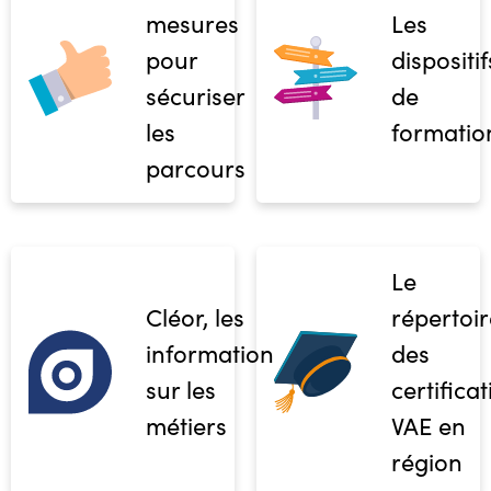
mesures
Les
pour
dispositif
sécuriser
de
les
formatio
parcours
Le
Cléor, les
répertoir
informations
des
sur les
certifica
métiers
VAE en
région