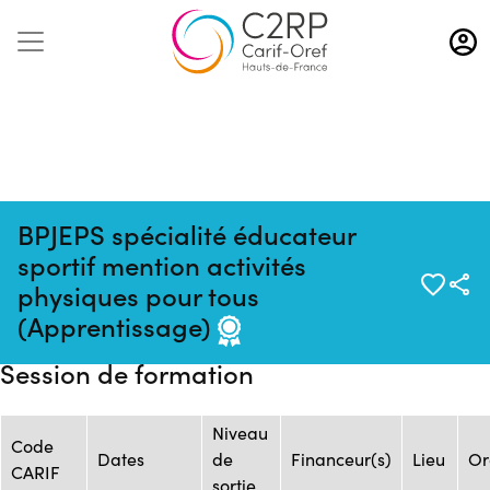
Aller
au
contenu
principal
BPJEPS spécialité éducateur
sportif mention activités
Source :
Mise à jour :
Formation :
physiques pour tous
ASSOCIATION
10/03/2025
2451144F
(Apprentissage)
FORME
Session de formation
Niveau
Code
Dates
de
Financeur(s)
Lieu
Or
CARIF
sortie