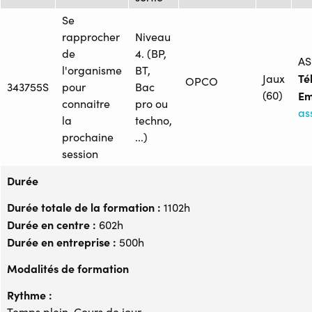
Se
rapprocher
Niveau
de
4. (BP,
AS
l'organisme
BT,
Tél
Jaux
OPCO
343755S
pour
Bac
(60)
Em
connaitre
pro ou
as
la
techno,
prochaine
...)
session
Durée
Durée totale de la formation :
1102h
Durée en centre :
602h
Durée en entreprise :
500h
Modalités de formation
Rythme :
Temps plein, Cours de jour