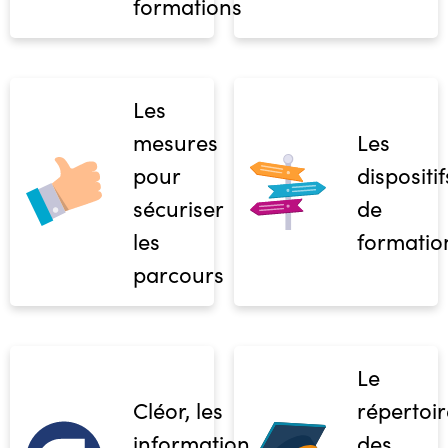
formations
Les
mesures
Les
pour
dispositif
sécuriser
de
les
formatio
parcours
Le
Cléor, les
répertoir
informations
des