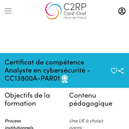
Aller
au
contenu
principal
Certificat de compétence
Pas de session programmée en
Analyste en cybersécurité -
ce moment
CC13800A-PAR01
Objectifs de la
Contenu
formation
pédagogique
Process
Une UE à choisir
institutionnels,
parmi :