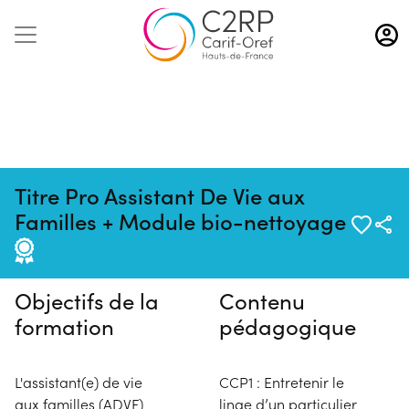
Aller
au
contenu
principal
Titre Pro Assistant De Vie aux
Pas de session programmée en
Familles + Module bio-nettoyage
ce moment
Objectifs de la
Contenu
formation
pédagogique
L'assistant(e) de vie
CCP1 : Entretenir le
aux familles (ADVF)
linge d’un particulier