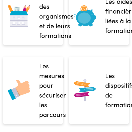
Les aide
des
financièr
organismes
liées à la
et de leurs
formatio
formations
Les
mesures
Les
pour
dispositif
sécuriser
de
les
formatio
parcours