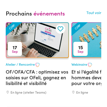
Prochains
événements
Tout voir
C2RP
C2RP
17
15
Sep
Sep
Atelier / Rencontre
Webinaire
OF/OFA/CFA : optimisez vos
Et si l’égalité 
saisies sur OFeli, gagnez en
hommes devenai
lisibilité et visibilité
pour votre org
formation ?
En ligne (atelier Teams)
En ligne