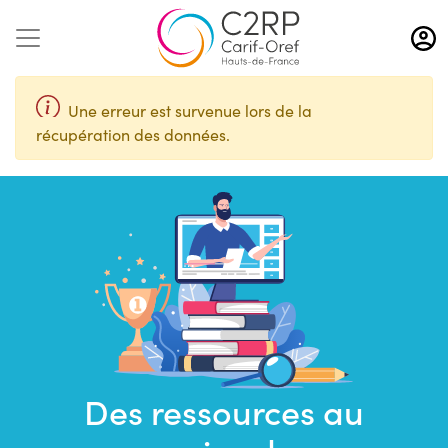
Aller
au
contenu
principal
Une erreur est survenue lors de la
récupération des données.
Des ressources au
Saisir