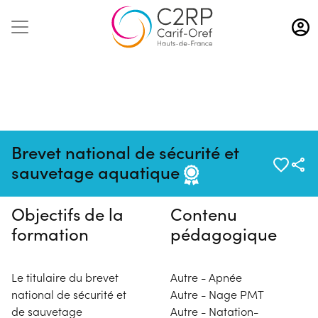
Aller
au
contenu
principal
Pas de session programmée en
Brevet national de sécurité et
ce moment
sauvetage aquatique
Objectifs de la
Contenu
formation
pédagogique
Le titulaire du brevet
Autre - Apnée
national de sécurité et
Autre - Nage PMT
de sauvetage
Autre - Natation-