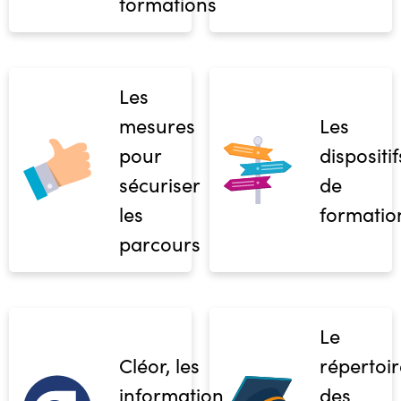
formations
Les
mesures
Les
pour
dispositif
sécuriser
de
les
formatio
parcours
Le
Cléor, les
répertoir
informations
des