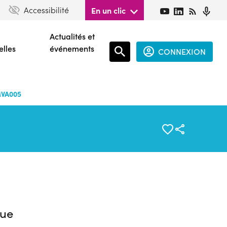
Accessibilité
En un clic
Actualités et
elles
événements
CONNEXION
Espace
connecté
MVA005
guest
ue