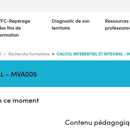
Aller
au
contenu
VFC-Repérage
Diagnostic de son
Ressources
principal
des fins de
territoire
professionn
formation
CALCUL INFERENTIEL ET INTEGRAL - 
l
Recherche formations
L - MVA005
n ce moment
Contenu pédagogiq