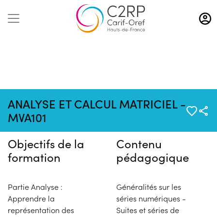
Aller
au
contenu
principal
Pas de session programmée en
ANALYSE ET CALCUL MATRICIEL -
ce moment
MVA101
Objectifs de la
Contenu
formation
pédagogique
Partie Analyse :
Généralités sur les
Apprendre la
séries numériques -
représentation des
Suites et séries de