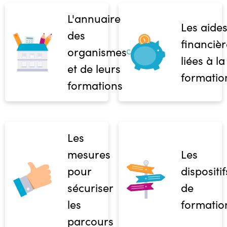
L'annuaire
Les aide
des
financièr
organismes
liées à la
et de leurs
formatio
formations
Les
mesures
Les
pour
dispositif
sécuriser
de
les
formatio
parcours