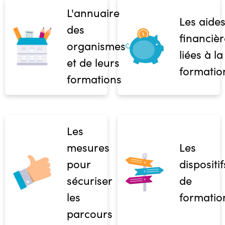
L'annuaire
Les aide
des
financièr
organismes
liées à la
et de leurs
formatio
formations
Les
mesures
Les
pour
dispositif
sécuriser
de
les
formatio
parcours