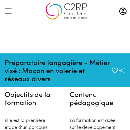
Aller
au
contenu
principal
Préparatoire langagière - Métier
Pas de session programmée en
visé : Maçon en voierie et
ce moment
réseaux divers
Objectifs de la
Contenu
formation
pédagogique
Elle est la première
La formation est axée
étape d’un parcours
sur le développement