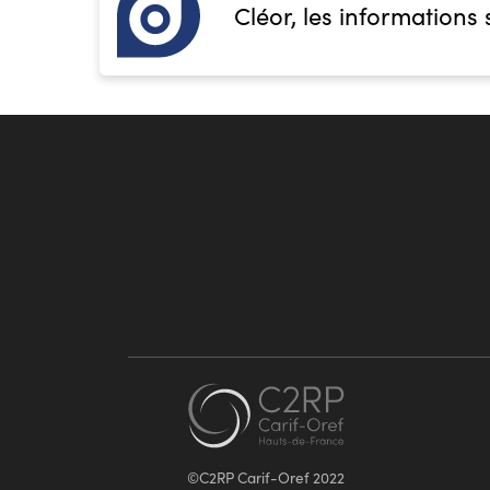
Cléor, les informations 
©C2RP Carif-Oref 2022