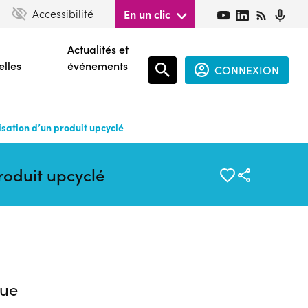
Accessibilité
En un clic
Actualités et
elles
événements
CONNEXION
Espace
connecté
ation d’un produit upcyclé
guest
oduit upcyclé
ue