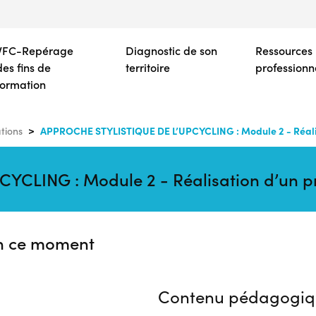
Aller
au
contenu
VFC-Repérage
Diagnostic de son
Ressources
principal
des fins de
territoire
professionn
formation
APPROCHE STYLISTIQUE DE L’UPCYCLING : Module 2 - Réalis
tions
CLING : Module 2 - Réalisation d’un pr
n ce moment
Contenu pédagogiq