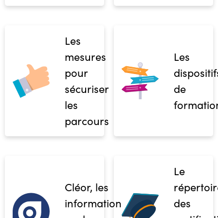
Les
mesures
Les
pour
dispositif
sécuriser
de
les
formatio
parcours
Le
Cléor, les
répertoir
informations
des