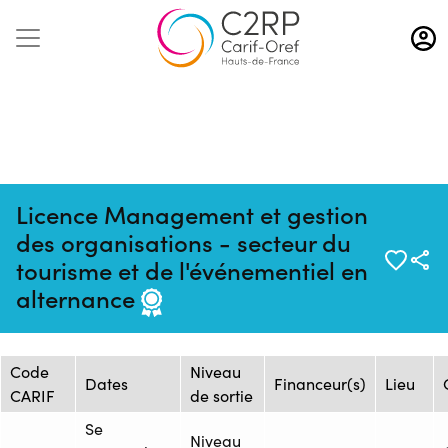
Aller
au
contenu
principal
Licence Management et gestion
des organisations - secteur du
Mise à jour :
Formation :
Source : CNAM HAUTS-DE-
tourisme et de l'événementiel en
23/04/2025
2457828F
FRANCE - Centre de Lille
alternance
Session de formation
Code
Niveau
Dates
Financeur(s)
Lieu
CARIF
de sortie
Se
Niveau