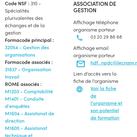
ASSOCIATION DE
Code NSF :
310 -
GESTION
Spécialités
plurivalentes des
Affichage téléphone
échanges et de la
organisme porteur
gestion
03 20 29 86 68
Formacode principal :
32054 - Gestion des
Affichage email
organisations
organisme porteur
Formacode associés :
hdf_npdc@lecnam.n
31637 - Organisation
Lien d'accès vers la
travail
fiche de l'organisme
ROME associés :
Voir la fiche
M1203 - Comptabilité
de
M1401 - Conduite
l'organisme et
d'enquêtes
son potentiel
M1604 - Assistanat de
de formation
direction
M1605 - Assistanat
technique et