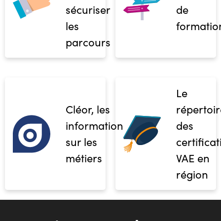
sécuriser
de
les
formatio
parcours
Le
Cléor, les
répertoir
informations
des
sur les
certifica
métiers
VAE en
région