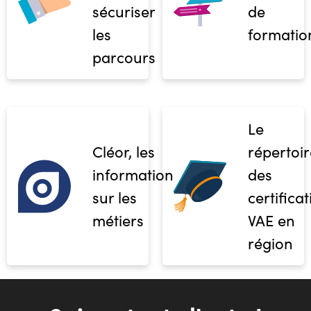
sécuriser
de
les
formatio
parcours
Le
Cléor, les
répertoir
informations
des
sur les
certifica
métiers
VAE en
région