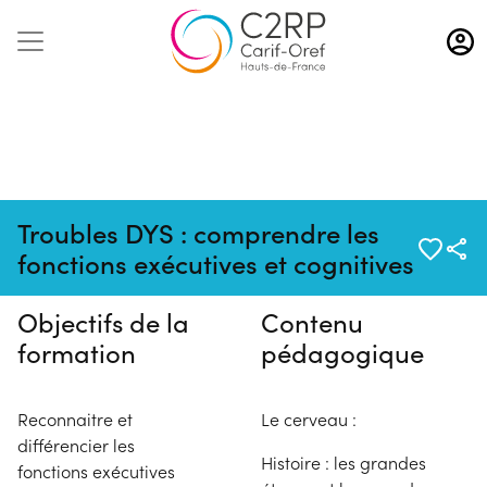
Aller
au
contenu
principal
Pas de session programmée en
Troubles DYS : comprendre les
ce moment
fonctions exécutives et cognitives
Objectifs de la
Contenu
formation
pédagogique
Reconnaitre et
Le cerveau :
différencier les
Histoire : les grandes
fonctions exécutives