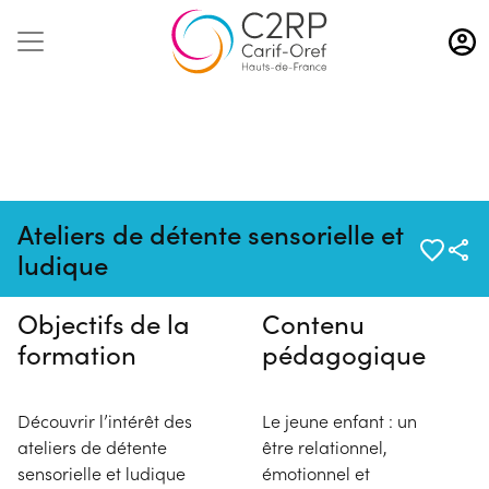
Aller
au
contenu
principal
Pas de session programmée en
Ateliers de détente sensorielle et
ce moment
ludique
Objectifs de la
Contenu
formation
pédagogique
Découvrir l’intérêt des
Le jeune enfant : un
ateliers de détente
être relationnel,
sensorielle et ludique
émotionnel et