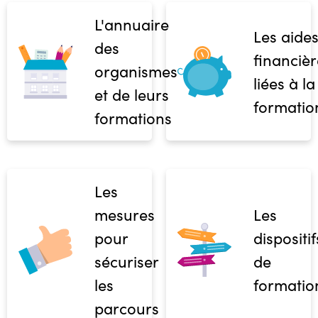
L'annuaire
Les aide
des
financièr
organismes
liées à la
et de leurs
formatio
formations
Les
mesures
Les
pour
dispositif
sécuriser
de
les
formatio
parcours