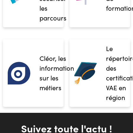
les
formatio
parcours
Le
Cléor, les
répertoir
informations
des
sur les
certifica
métiers
VAE en
région
Suivez toute l'actu !