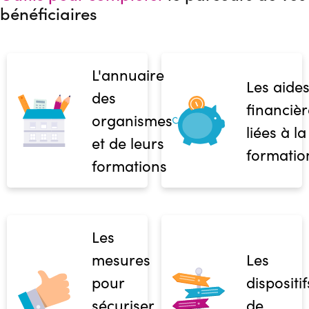
bénéficiaires
L'annuaire
Les aide
des
financièr
organismes
liées à la
et de leurs
formatio
formations
Les
mesures
Les
pour
dispositif
sécuriser
de