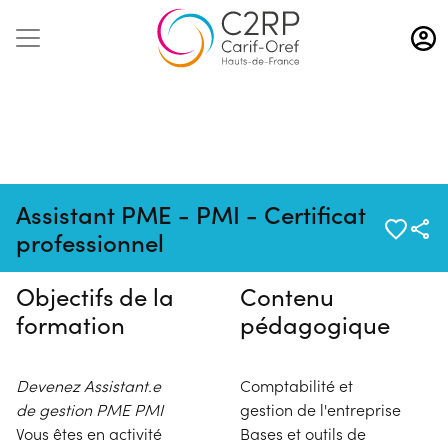
Aller
au
contenu
principal
Pas de session programmée en
Assistant PME - PMI - Certificat
ce moment
professionnel
Objectifs de la
Contenu
formation
pédagogique
Devenez Assistant.e
Comptabilité et
de gestion PME PMI
gestion de l'entreprise
Vous êtes en activité
Bases et outils de