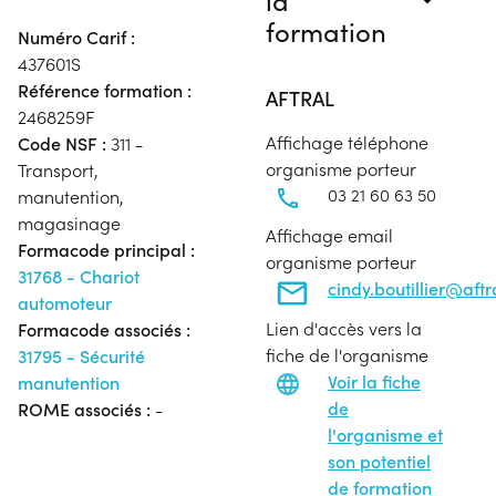
formation
Numéro Carif :
437601S
Référence formation :
AFTRAL
2468259F
Affichage téléphone
Code NSF :
311 -
organisme porteur
Transport,
03 21 60 63 50
manutention,
magasinage
Affichage email
Formacode principal :
organisme porteur
31768 - Chariot
cindy.boutillier@aft
automoteur
Lien d'accès vers la
Formacode associés :
fiche de l'organisme
31795 - Sécurité
Voir la fiche
manutention
de
ROME associés :
-
l'organisme et
son potentiel
de formation