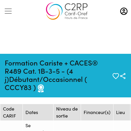
Aller
au
contenu
principal
Formation Cariste + CACES®
R489 Cat. 1B-3-5 - (4
Mise à jour :
Formation :
Source : AFTRAL -
j)Débutant/Occasionnel (
09/10/2025
2468259F
Arras
CCCY83 )
Session de formation
Code
Niveau de
Dates
Financeur(s)
Lieu
CARIF
sortie
Se