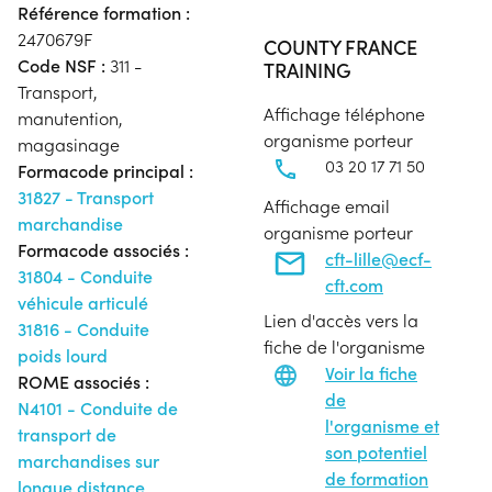
Référence formation :
2470679F
COUNTY FRANCE
Code NSF :
311 -
TRAINING
Transport,
Affichage téléphone
manutention,
organisme porteur
magasinage
03 20 17 71 50
Formacode principal :
31827 - Transport
Affichage email
marchandise
organisme porteur
Formacode associés :
cft-lille@ecf-
31804 - Conduite
cft.com
véhicule articulé
Lien d'accès vers la
31816 - Conduite
fiche de l'organisme
poids lourd
Voir la fiche
ROME associés :
de
N4101 - Conduite de
l'organisme et
transport de
son potentiel
marchandises sur
de formation
longue distance