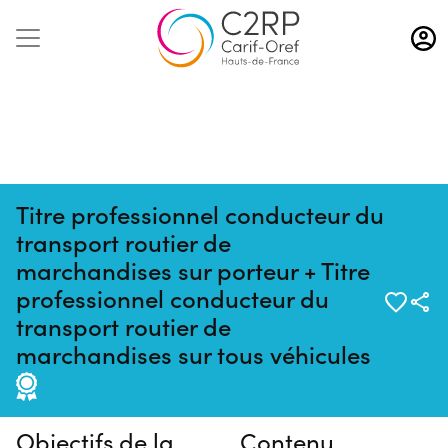
Aller
au
contenu
principal
Titre professionnel conducteur du
transport routier de
marchandises sur porteur + Titre
professionnel conducteur du
transport routier de
Pas de session programmée en
marchandises sur tous véhicules
ce moment
Objectifs de la
Contenu